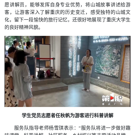
愿讲解员
，
能够
发挥自身专业优势
，将山城
故事
讲述给游
客，
让游客深入了解重庆的历史变迁
，
感受独特的山城文
化
，
留下一段愉快的旅行记忆，
还很好地
展现
了重庆
大学生
的良好精神风貌。
学生党员志愿者任秋帆为游客进行科普讲解
服务队
指导老师杨雪琪表示：
“
服务队将进一步
做好
趣