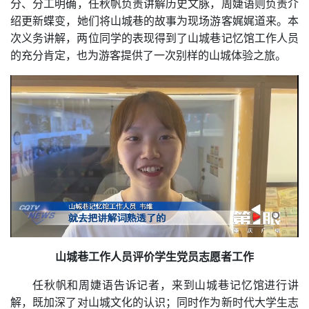
分
、
分工明确
，任秋帆负责讲解历史文脉，周婕语
则
负责
介
绍
更新蝶变，
她们
将山城巷的故事为现场游客娓娓道来。本
次义务讲解，
两位同学的表现
得到了山城巷记忆馆工作人员
的充分肯定，
也
为游客提供了一次别样的山城体验之旅。
山城巷工作人员评价学生党员志愿者工作
任秋帆和周婕语告诉记者，来到山城巷记忆馆进行讲
解，
既
加深了对山城文化的认识；同时
作为新时代大学生志