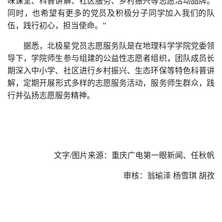
味课堂、
科普讲解
、
社区服务、
乡村振兴等志愿活动品牌
。
同时，也希望有更多的党员及积极分子同学加入我们的队
伍，践行初心，担当使命。
”
据悉
，
北极星党员志愿服务队是在地理科学学院
党委领
导
下，学院师生
参与
组建的公益性志愿者组织，
团队成员长
期深
入中小学、社区进行乡村振兴、生态环保等特色科普
讲
解
，
定期开展形式多样
的志愿服务活动，
服务师生群众
，
践
行并
弘扬志愿服务精神。
文字
/图片
来源
：
重庆广电第一眼新闻
、
任秋帆
审核：翁瑜泽
杨雪琪
胡孜