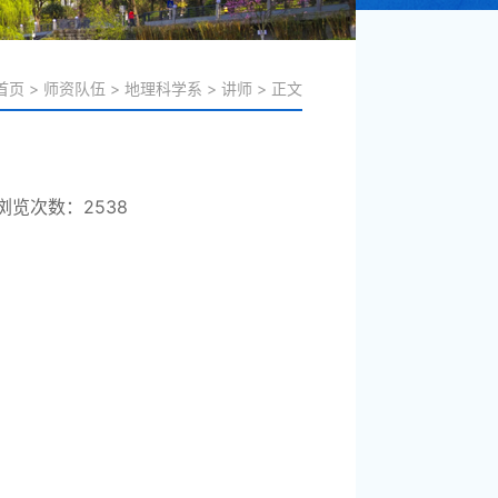
首页
>
师资队伍
>
地理科学系
>
讲师
>
正文
浏览次数：
2538