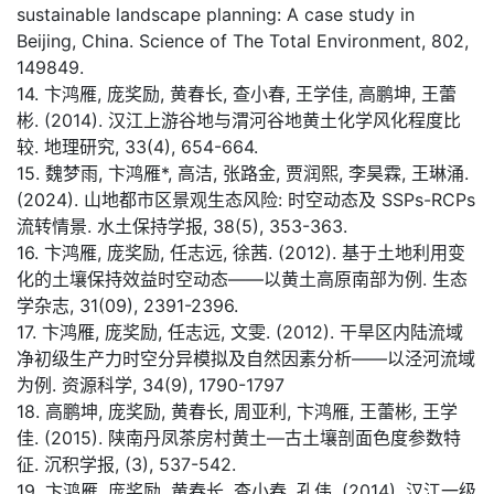
sustainable landscape planning: A case study in
Beijing, China. Science of The Total Environment, 802,
149849.
14. 卞鸿雁, 庞奖励, 黄春长, 查小春, 王学佳, 高鹏坤, 王蕾
彬. (2014). 汉江上游谷地与渭河谷地黄土化学风化程度比
较. 地理研究, 33(4), 654-664.
15. 魏梦雨, 卞鸿雁*, 高洁, 张路金, 贾润熙, 李昊霖, 王琳涌.
(2024). 山地都市区景观生态风险: 时空动态及 SSPs-RCPs
流转情景. 水土保持学报, 38(5), 353-363.
16. 卞鸿雁, 庞奖励, 任志远, 徐茜. (2012). 基于土地利用变
化的土壤保持效益时空动态——以黄土高原南部为例. 生态
学杂志, 31(09), 2391-2396.
17. 卞鸿雁, 庞奖励, 任志远, 文雯. (2012). 干旱区内陆流域
净初级生产力时空分异模拟及自然因素分析——以泾河流域
为例. 资源科学, 34(9), 1790-1797
18. 高鹏坤, 庞奖励, 黄春长, 周亚利, 卞鸿雁, 王蕾彬, 王学
佳. (2015). 陕南丹凤茶房村黄土—古土壤剖面色度参数特
征. 沉积学报, (3), 537-542.
19. 卞鸿雁, 庞奖励, 黄春长, 查小春, 孔伟. (2014). 汉江一级