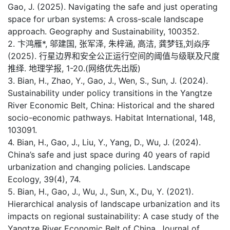
Gao, J. (2025). Navigating the safe and just operating
space for urban systems: A cross-scale landscape
approach. Geography and Sustainability, 100352.
2. 卞鸿雁*, 邬建国, 张军泽, 朱梓涵, 高洁, 龚梦钰,刘焱序
(2025). 行星边界和安全公正运行空间的阈值与级联及尺度
推绎. 地理学报, 1-20.(网络优先出版)
3. Bian, H., Zhao, Y., Gao, J., Wen, S., Sun, J. (2024).
Sustainability under policy transitions in the Yangtze
River Economic Belt, China: Historical and the shared
socio-economic pathways. Habitat International, 148,
103091.
4. Bian, H., Gao, J., Liu, Y., Yang, D., Wu, J. (2024).
China’s safe and just space during 40 years of rapid
urbanization and changing policies. Landscape
Ecology, 39(4), 74.
5. Bian, H., Gao, J., Wu, J., Sun, X., Du, Y. (2021).
Hierarchical analysis of landscape urbanization and its
impacts on regional sustainability: A case study of the
Yangtze River Economic Belt of China. Journal of