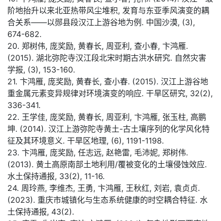
阶地抬升以来北亚热带风尘堆积, 发育与东亚季风演变的耦
合关系——以郧县段汉江上游谷地为例. 中国沙漠, (3),
674-682.
20. 郑树伟, 庞奖励, 黄春长, 周亚利, 查小春, 卞鸿雁.
(2015). 湖北弥陀寺汉江段北宋时期古洪水研究. 自然灾害
学报, (3), 153-160.
21. 卞鸿雁, 庞奖励, 黄春长, 查小春. (2015). 汉江上游谷地
重金属元素变异规律对环境演变的响应. 干旱区研究, 32(2),
336-341.
22. 王学佳, 庞奖励, 黄春长, 周亚利, 卞鸿雁, 张玉柱, 高鹏
坤. (2014). 汉江上游弥陀寺黄土-古土壤序列的化学风化特
征及其环境意义. 干旱区地理, (6), 1191-1198.
23. 卞鸿雁, 庞奖励, 任志远, 赵艳雷, 毛沛妮, 郑树伟.
(2013). 黄土高原南部土地利用/覆被变化的土壤侵蚀效应.
水土保持通报, 33(2), 11-16.
24. 周玲燕, 李维杰, 王勇, 卞鸿雁, 王秋红, 刘岩, 袁贞贞.
(2023). 重庆市城镇化与生态系统健康的时空耦合特征. 水
土保持通报, 43(2).