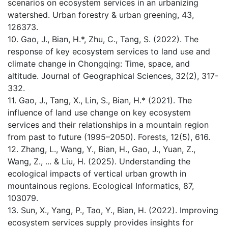
scenarios on ecosystem services in an urbanizing
watershed. Urban forestry & urban greening, 43,
126373.
10. Gao, J., Bian, H.*, Zhu, C., Tang, S. (2022). The
response of key ecosystem services to land use and
climate change in Chongqing: Time, space, and
altitude. Journal of Geographical Sciences, 32(2), 317-
332.
11. Gao, J., Tang, X., Lin, S., Bian, H.* (2021). The
influence of land use change on key ecosystem
services and their relationships in a mountain region
from past to future (1995–2050). Forests, 12(5), 616.
12. Zhang, L., Wang, Y., Bian, H., Gao, J., Yuan, Z.,
Wang, Z., ... & Liu, H. (2025). Understanding the
ecological impacts of vertical urban growth in
mountainous regions. Ecological Informatics, 87,
103079.
13. Sun, X., Yang, P., Tao, Y., Bian, H. (2022). Improving
ecosystem services supply provides insights for