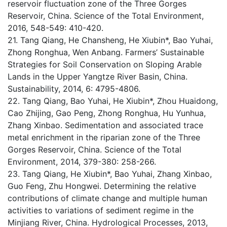
reservoir fluctuation zone of the Three Gorges
Reservoir, China. Science of the Total Environment,
2016, 548-549: 410-420.
21. Tang Qiang, He Chansheng, He Xiubin*, Bao Yuhai,
Zhong Ronghua, Wen Anbang. Farmers’ Sustainable
Strategies for Soil Conservation on Sloping Arable
Lands in the Upper Yangtze River Basin, China.
Sustainability, 2014, 6: 4795-4806.
22. Tang Qiang, Bao Yuhai, He Xiubin*, Zhou Huaidong,
Cao Zhijing, Gao Peng, Zhong Ronghua, Hu Yunhua,
Zhang Xinbao. Sedimentation and associated trace
metal enrichment in the riparian zone of the Three
Gorges Reservoir, China. Science of the Total
Environment, 2014, 379-380: 258-266.
23. Tang Qiang, He Xiubin*, Bao Yuhai, Zhang Xinbao,
Guo Feng, Zhu Hongwei. Determining the relative
contributions of climate change and multiple human
activities to variations of sediment regime in the
Minjiang River, China. Hydrological Processes, 2013,