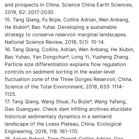
and prospects in China. Science China Earth Sciences,
2019, 62: 2017-2030.
15. Tang Qiang, Fu Bojie, Collins Adrian, Wen Anbang,
He Xiubin*, Bao Yuhai. Developing a sustainable
strategy to conserve reservoir marginal landscapes.
National Science Review, 2018, 5(1): 10-14.
16. Tang Qiang, Collins, Adrian, Wen Anbang, He Xiubin,
Bao Yuhao, Yan Dongchun*, Long Yi, Yusheng Zhang.
Particle size differentiation explains flow regulation
controls on sediment sorting in the water-level
fluctuation zone of the Three Gorges Reservoir, China.
Science of the Total Environment, 2018, 633: 1114-
1125.
17. Tang Qiang, Wang Shuai, Fu Bojie*, Wang Yafeng,
Gao Guangyao. Check dam infilling archives elucidate
historical sedimentary dynamics in a semiarid
landscape of the Loess Plateau, China. Ecological
Engineering, 2018, 118: 161-170.
18. Anjum Raheel, Tang Qiang*, Collins Adrian, Gao