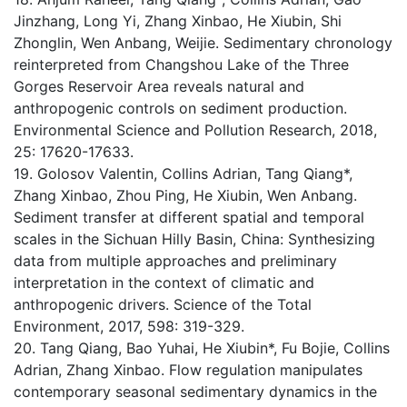
Jinzhang, Long Yi, Zhang Xinbao, He Xiubin, Shi
Zhonglin, Wen Anbang, Weijie. Sedimentary chronology
reinterpreted from Changshou Lake of the Three
Gorges Reservoir Area reveals natural and
anthropogenic controls on sediment production.
Environmental Science and Pollution Research, 2018,
25: 17620-17633.
19. Golosov Valentin, Collins Adrian, Tang Qiang*,
Zhang Xinbao, Zhou Ping, He Xiubin, Wen Anbang.
Sediment transfer at different spatial and temporal
scales in the Sichuan Hilly Basin, China: Synthesizing
data from multiple approaches and preliminary
interpretation in the context of climatic and
anthropogenic drivers. Science of the Total
Environment, 2017, 598: 319-329.
20. Tang Qiang, Bao Yuhai, He Xiubin*, Fu Bojie, Collins
Adrian, Zhang Xinbao. Flow regulation manipulates
contemporary seasonal sedimentary dynamics in the