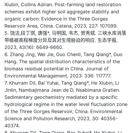
Xiubin, Collins Adrian. Post-farming land restoration
schemes exhibit higher soil aggregate stability and
organic carbon: Evidence in the Three Gorges
Reservoir Area, China. Catena, 2023, 227: 107099.
5. 饶洁,段丁琪, 唐强*, 马明国, 韦杰, 贺秀斌. 三峡水库消落
带植被高程梯度分异及其对生境胁迫的响应. 生态学报,
2023, 43(16): 6649-6660.
6. Zhang Jing, Wei Jie, Guo Chenli, Tang Qiang*, Guo
Hang. The spatial distribution characteristics of the
biomass residual potential in China. Journal of
Environmental Management, 2023: 336: 117777.
7. Khurram Dil, Bai Yuhai, Tang Qiang*, He Xiubin, Li
Jinlin, Nambajimana Jean de D, Nsabimana Gratien.
Sedimentary geochemistry mediated by a specific
hydrological regime in the water level fluctuation zone
of the Three Gorges Reservoir, China. Environmental
Science and Pollution Research, 2023, 30: 40356-
40374.
8. Khurram Dil, Tang Qiang, Bao Yuhai*, He Xiubin, Li