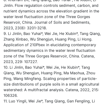
Jinlin. Flow regulation controls sediment, carbon, and
nutrient dynamics across the elevation gradient in the
water level fluctuation zone of the Three Gorges
Reservoir, China. Journal of Soils and Sediments,
2023, 23(8): 3201-3218.
9. Li Jinlin, Bao Yuhai*, Wei Jie, He Xiubin*, Tang Qiang,
Zhang Xinbao, Wu Shengjun, Huang Ping, Li Hong.
Application of 210Pbex in elucidating contemporary
sedimentary dynamics in the water level fluctuation
zone of the Three Gorges Reservoir, China. Catena,
2023, 229: 107227.
10. Li Jinlin, Bao Yuhai*, Wei Jie, He Xiubin*, Tang
Qiang, Wu Shengjun, Huang Ping, Ma Maohua, Zhou
Ping, Wang Mingfeng. Scaling properties of particle-
size distributions of purple soils in a small agricultural
watershed: A multifractal analysis. Catena, 2022, 215:
106326.
11. Luo Yingli, Wei Jie*, Tang Qiang, Gan Fengling, Li