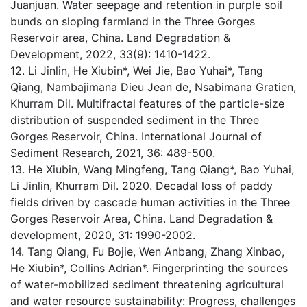
Juanjuan. Water seepage and retention in purple soil
bunds on sloping farmland in the Three Gorges
Reservoir area, China. Land Degradation &
Development, 2022, 33(9): 1410-1422.
12. Li Jinlin, He Xiubin*, Wei Jie, Bao Yuhai*, Tang
Qiang, Nambajimana Dieu Jean de, Nsabimana Gratien,
Khurram Dil. Multifractal features of the particle-size
distribution of suspended sediment in the Three
Gorges Reservoir, China. International Journal of
Sediment Research, 2021, 36: 489-500.
13. He Xiubin, Wang Mingfeng, Tang Qiang*, Bao Yuhai,
Li Jinlin, Khurram Dil. 2020. Decadal loss of paddy
fields driven by cascade human activities in the Three
Gorges Reservoir Area, China. Land Degradation &
development, 2020, 31: 1990-2002.
14. Tang Qiang, Fu Bojie, Wen Anbang, Zhang Xinbao,
He Xiubin*, Collins Adrian*. Fingerprinting the sources
of water-mobilized sediment threatening agricultural
and water resource sustainability: Progress, challenges