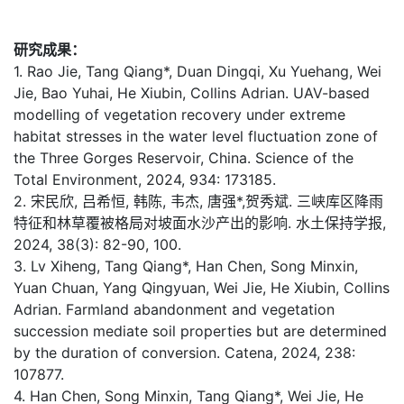
研究成果：
1. Rao Jie, Tang Qiang*, Duan Dingqi, Xu Yuehang, Wei
Jie, Bao Yuhai, He Xiubin, Collins Adrian. UAV-based
modelling of vegetation recovery under extreme
habitat stresses in the water level fluctuation zone of
the Three Gorges Reservoir, China. Science of the
Total Environment, 2024, 934: 173185.
2. 宋民欣, 吕希恒, 韩陈, 韦杰, 唐强*,贺秀斌. 三峡库区降雨
特征和林草覆被格局对坡面水沙产出的影响. 水土保持学报,
2024, 38(3): 82-90, 100.
3. Lv Xiheng, Tang Qiang*, Han Chen, Song Minxin,
Yuan Chuan, Yang Qingyuan, Wei Jie, He Xiubin, Collins
Adrian. Farmland abandonment and vegetation
succession mediate soil properties but are determined
by the duration of conversion. Catena, 2024, 238:
107877.
4. Han Chen, Song Minxin, Tang Qiang*, Wei Jie, He