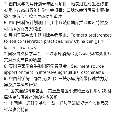
3. 西南大学先导计划青年团队项目：地表过程与生态修复
4. 重庆市杰出青年科学基金项目：三峡水库消落带土壤-植
被互馈效应与综合生态功能重建
5. 四川省科技计划项目：川中丘陵区塘库拦沙截污特性及
可持续运行方案构建
6. 英国皇家学会牛顿国际学者基金：Farmer’s preferences
to soil conservation practices: how China can gain
lessons from UK
7. 国家自然科学基金：三峡水库消落带泥沙沉积动态变化及
其对水文节律的响应
8. 英国皇家学会牛顿国际学者基金：Sediment source
apportionment in intensive agricultural catchments
9. 中国科学院西部之光项目：三峡水库消落带侵蚀营力分
异及护岸模式研究
10. 国家自然科学基金：黄土丘陵区小流域土地利用/景观格
局演变与侵蚀产沙的响应关系
11. 中国博士后科学基金：黄土丘陵区流域侵蚀产沙格局及
过程演变特征