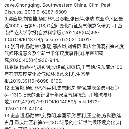
cave,Chongqing, Southwestern China. Clim. Past
Discuss., 2013,9, 6287-6309
9.鄢应燃,刘睿恺,杨勋林*,吕春艳,张日萍,张瑞.东亚季风区最
近1000 a石笋δ~(18)O空间变化特征及气候意义研究[J].西
南师范大学学报(自然科学版),2021,46(04):98-
104.DOI:10.13718/j.cnki.xsxb.2021.04.017.
10.张日萍,杨勋林*,张瑞,鄢应燃,刘睿恺.重庆金佛洞石笋灰度
气候环境意义及全新世千年尺度事件[J].第四纪研
究,2020,40(04):936-944.
11.张瑞,杨勋林*,刘秀明,殷建军,刘睿恺,王宝艳.渝东南近100
年石笋灰度变化及气候环境意义[J].生态学
报,2019,39(16):6098-6106.
12.王宝艳,杨勋林*,孙喜利,史志超,刘睿恺.重庆金佛洞石笋
δ~(13)C记录的全新世千年尺度气候振荡[J].地球与环
境,2019,47(01):1-9.DOI:10.14050/j.cnki.1672-
9250.2019.47.014.
13.史志超,杨勋林*,刘秀明,李国军,孙喜利,王宝艳,方默勤,崔
古月.重庆地区石笋δ~(13)C记录的全新世气候环境变化[J].