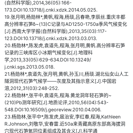
(自然科学版),2014,36(05):166-
173.DOI:10.13718/j.cnki.xdzk.2014.05.025.
19.张月明,杨勋林*,黄帆,程海,杨琰,吕春艳,李辰丝.重庆丰都
高分辨率石笋δ~(13)C记录与AD1250-1750a季风气候变化
[J].西南大学学报(自然科学版),2013,35(03):117-
123.DOI:10.13718/j.cnki.xdzk.2013.03.013.
20.杨勋林*,陈发虎,袁道先,程海,张月明,黄帆.高分辨率石笋
记录的三峡库区小冰期气候变化[J].地理科
学,2013,33(05):629-634.DOI:10.13249/
j.cnki.sgs.2013.05.018.
21.杨勋林*,袁道先,张月明,黄帆,孙玉川,杨琰.湖北仙女山人工
隧洞现代石笋气候学——灰度及其指示意义[J].中国岩
溶,2012,31(03):248-252.
22.杨勋林*,张平中,袁道先,程海.黄龙洞年轻石笋的~
(210)Pb测年研究[J].地质论评,2010,56(04):543-
548.DOI:10.16509/j.georeview.2010.04.006.
23.杨勋林,张平中*,陈发虎,扈治安,李红春,程海,Kathleen
R.Johnson,刘敬华,安春雷.近50a来青藏高原东部高海拔洞
穴现代石笋氧同位素组成及其含义[J].科学通