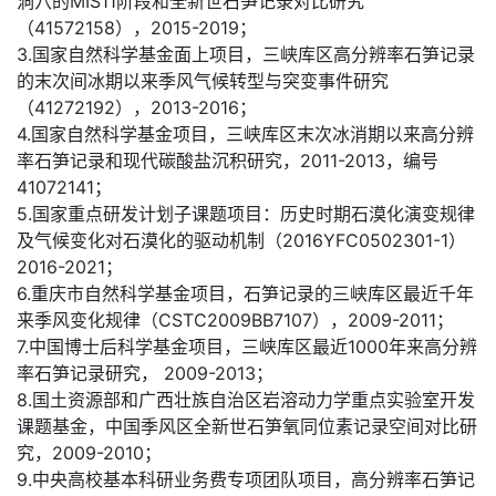
洞穴的MIS11阶段和全新世石笋记录对比研究
（41572158），2015-2019；
3.国家自然科学基金面上项目，三峡库区高分辨率石笋记录
的末次间冰期以来季风气候转型与突变事件研究
（41272192），2013-2016；
4.国家自然科学基金项目，三峡库区末次冰消期以来高分辨
率石笋记录和现代碳酸盐沉积研究，2011-2013，编号
41072141；
5.国家重点研发计划子课题项目：历史时期石漠化演变规律
及气候变化对石漠化的驱动机制（2016YFC0502301-1）
2016-2021；
6.重庆市自然科学基金项目，石笋记录的三峡库区最近千年
来季风变化规律（CSTC2009BB7107），2009-2011；
7.中国博士后科学基金项目，三峡库区最近1000年来高分辨
率石笋记录研究， 2009-2013；
8.国土资源部和广西壮族自治区岩溶动力学重点实验室开发
课题基金，中国季风区全新世石笋氧同位素记录空间对比研
究，2009-2010；
9.中央高校基本科研业务费专项团队项目，高分辨率石笋记