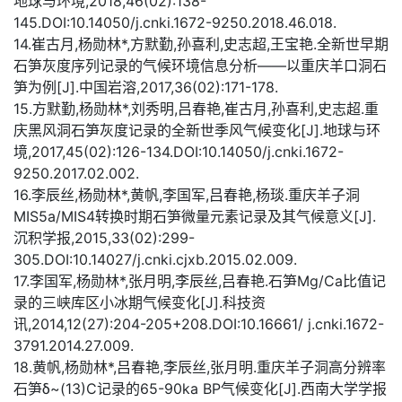
地球与环境,2018,46(02):138-
145.DOI:10.14050/j.cnki.1672-9250.2018.46.018.
14.崔古月,杨勋林*,方默勤,孙喜利,史志超,王宝艳.全新世早期
石笋灰度序列记录的气候环境信息分析——以重庆羊口洞石
笋为例[J].中国岩溶,2017,36(02):171-178.
15.方默勤,杨勋林*,刘秀明,吕春艳,崔古月,孙喜利,史志超.重
庆黑风洞石笋灰度记录的全新世季风气候变化[J].地球与环
境,2017,45(02):126-134.DOI:10.14050/j.cnki.1672-
9250.2017.02.002.
16.李辰丝,杨勋林*,黄帆,李国军,吕春艳,杨琰.重庆羊子洞
MIS5a/MIS4转换时期石笋微量元素记录及其气候意义[J].
沉积学报,2015,33(02):299-
305.DOI:10.14027/j.cnki.cjxb.2015.02.009.
17.李国军,杨勋林*,张月明,李辰丝,吕春艳.石笋Mg/Ca比值记
录的三峡库区小冰期气候变化[J].科技资
讯,2014,12(27):204-205+208.DOI:10.16661/ j.cnki.1672-
3791.2014.27.009.
18.黄帆,杨勋林*,吕春艳,李辰丝,张月明.重庆羊子洞高分辨率
石笋δ~(13)C记录的65-90ka BP气候变化[J].西南大学学报