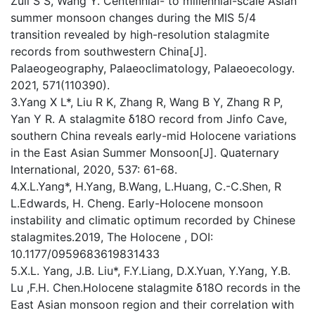
Zuli S S, Wang Y. Centennial- to millennial-scale Asian
summer monsoon changes during the MIS 5/4
transition revealed by high-resolution stalagmite
records from southwestern China[J].
Palaeogeography, Palaeoclimatology, Palaeoecology.
2021, 571(110390).
3.Yang X L*, Liu R K, Zhang R, Wang B Y, Zhang R P,
Yan Y R. A stalagmite δ18O record from Jinfo Cave,
southern China reveals early-mid Holocene variations
in the East Asian Summer Monsoon[J]. Quaternary
International, 2020, 537: 61-68.
4.X.L.Yang*, H.Yang, B.Wang, L.Huang, C.-C.Shen, R
L.Edwards, H. Cheng. Early-Holocene monsoon
instability and climatic optimum recorded by Chinese
stalagmites.2019, The Holocene , DOI:
10.1177/0959683619831433
5.X.L. Yang, J.B. Liu*, F.Y.Liang, D.X.Yuan, Y.Yang, Y.B.
Lu ,F.H. Chen.Holocene stalagmite δ18O records in the
East Asian monsoon region and their correlation with