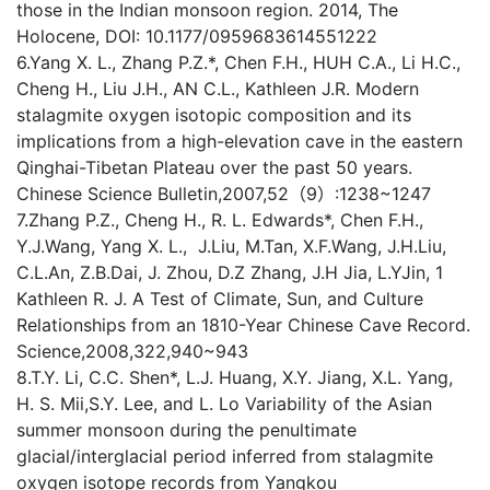
those in the Indian monsoon region. 2014, The
Holocene, DOI: 10.1177/0959683614551222
6.Yang X. L., Zhang P.Z.*, Chen F.H., HUH C.A., Li H.C.,
Cheng H., Liu J.H., AN C.L., Kathleen J.R. Modern
stalagmite oxygen isotopic composition and its
implications from a high-elevation cave in the eastern
Qinghai-Tibetan Plateau over the past 50 years.
Chinese Science Bulletin,2007,52（9）:1238~1247
7.Zhang P.Z., Cheng H., R. L. Edwards*, Chen F.H.,
Y.J.Wang, Yang X. L., J.Liu, M.Tan, X.F.Wang, J.H.Liu,
C.L.An, Z.B.Dai, J. Zhou, D.Z Zhang, J.H Jia, L.YJin, 1
Kathleen R. J. A Test of Climate, Sun, and Culture
Relationships from an 1810-Year Chinese Cave Record.
Science,2008,322,940~943
8.T.Y. Li, C.C. Shen*, L.J. Huang, X.Y. Jiang, X.L. Yang,
H. S. Mii,S.Y. Lee, and L. Lo Variability of the Asian
summer monsoon during the penultimate
glacial/interglacial period inferred from stalagmite
oxygen isotope records from Yangkou