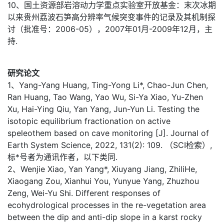
10、国土资源部岩溶动力学重点实验室开放基金：末次冰期
以来贵州荔波石笋高分辨率气候突变事件的记录及其机制探
讨（批准号：2006-05），2007年01月-2009年12月，主
持.
研究论文
1、Yang-Yang Huang, Ting-Yong Li*, Chao-Jun Chen,
Ran Huang, Tao Wang, Yao Wu, Si-Ya Xiao, Yu-Zhen
Xu, Hai-Ying Qiu, Yan Yang, Jun-Yun Li. Testing the
isotopic equilibrium fractionation on active
speleothem based on cave monitoring [J]. Journal of
Earth System Science, 2022, 131(2): 109. （SCI检索）,
标*号者为通讯作者，以下类同.
2、Wenjie Xiao, Yan Yang*, Xiuyang Jiang, ZhiliHe,
Xiaogang Zou, Xianhui You, Yunyue Yang, Zhuzhou
Zeng, Wei-Yu Shi. Different responses of
ecohydrological processes in the re-vegetation area
between the dip and anti-dip slope in a karst rocky