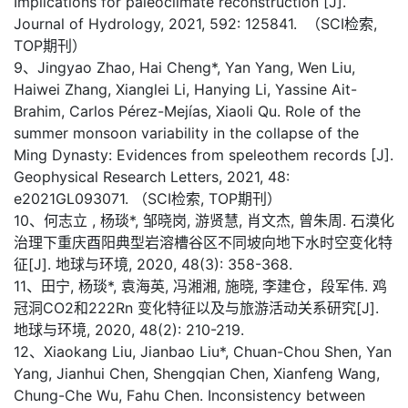
Implications for paleoclimate reconstruction [J].
Journal of Hydrology, 2021, 592: 125841. （SCI检索,
TOP期刊）
9、Jingyao Zhao, Hai Cheng*, Yan Yang, Wen Liu,
Haiwei Zhang, Xianglei Li, Hanying Li, Yassine Ait-
Brahim, Carlos Pérez-Mejías, Xiaoli Qu. Role of the
summer monsoon variability in the collapse of the
Ming Dynasty: Evidences from speleothem records [J].
Geophysical Research Letters, 2021, 48:
e2021GL093071. （SCI检索, TOP期刊）
10、何志立 , 杨琰*, 邹晓岗, 游贤慧, 肖文杰, 曾朱周. 石漠化
治理下重庆酉阳典型岩溶槽谷区不同坡向地下水时空变化特
征[J]. 地球与环境, 2020, 48(3): 358-368.
11、田宁, 杨琰*, 袁海英, 冯湘湘, 施晓, 李建仓，段军伟. 鸡
冠洞CO2和222Rn 变化特征以及与旅游活动关系研究[J].
地球与环境, 2020, 48(2): 210-219.
12、Xiaokang Liu, Jianbao Liu*, Chuan-Chou Shen, Yan
Yang, Jianhui Chen, Shengqian Chen, Xianfeng Wang,
Chung-Che Wu, Fahu Chen. Inconsistency between