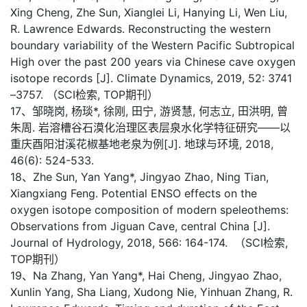
Xing Cheng, Zhe Sun, Xianglei Li, Hanying Li, Wen Liu,
R. Lawrence Edwards. Reconstructing the western
boundary variability of the Western Pacific Subtropical
High over the past 200 years via Chinese cave oxygen
isotope records [J]. Climate Dynamics, 2019, 52: 3741
–3757. （SCI检索, TOP期刊）
17、邹晓岗, 杨琰*, 徐刚, 田宁, 游贤慧, 何志立, 田洪明, 曾
朱周. 岩溶槽谷石漠化治理区表层泉水化学特征研究——以
重庆酉阳泔溪花椒基地老泉为例[J]. 地球与环境, 2018,
46(6): 524-533.
18、Zhe Sun, Yan Yang*, Jingyao Zhao, Ning Tian,
Xiangxiang Feng. Potential ENSO effects on the
oxygen isotope composition of modern speleothems:
Observations from Jiguan Cave, central China [J].
Journal of Hydrology, 2018, 566: 164-174. （SCI检索,
TOP期刊）
19、Na Zhang, Yan Yang*, Hai Cheng, Jingyao Zhao,
Xunlin Yang, Sha Liang, Xudong Nie, Yinhuan Zhang, R.