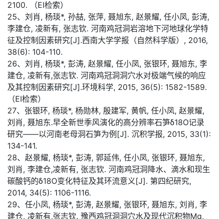
2100. （EI检索）
25、刘肖, 杨琰*, 孙喆, 张萍, 聂旭东, 赵景耀, 任小凤, 彭涛,
李建仓, 凌新有, 张志钦. 河南鸡冠洞岩溶地下河地球化学特
征及控制因素研究[J].西南大学学报（自然科学版）, 2016,
38(6): 104-110.
26、刘肖, 杨琰*, 彭涛, 赵景耀, 任小凤, 张银环, 聂旭东, 李
建仓, 凌新有,张志钦. 河南鸡冠洞洞穴水对极端气候的响应
及其控制因素研究[J].环境科学, 2015, 36(5): 1582-1589.
（EI检索）
27、张银环, 杨琰*, 杨勋林, 殷建军, 黄帆, 任小凤, 赵景耀,
刘肖, 聂旭东.早全新世季风演化的高分辨率石笋δ18O记录
研究——以河南老母洞石笋为例[J]. 沉积学报, 2015, 33(1):
134-141.
28、赵景耀, 杨琰*, 彭涛, 郭延伟, 任小凤, 张银环, 聂旭东,
刘肖, 李建仓,凌新有, 张志钦. 河南鸡冠洞降水、滴水和现生
碳酸钙的δ18O变化特征及其环流意义[J]. 第四纪研究,
2014, 34(5): 1106-1116.
29、任小凤, 杨琰*, 彭涛, 赵景耀, 张银环, 聂旭东, 刘肖, 李
建仓, 凌新有,张志钦. 豫西鸡冠洞洞穴水及现代沉积物Mg,