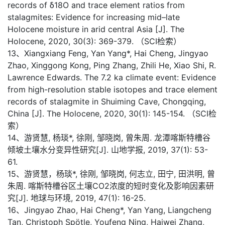
records of δ18O and trace element ratios from
stalagmites: Evidence for increasing mid–late
Holocene moisture in arid central Asia [J]. The
Holocene, 2020, 30(3): 369-379. （SCI检索）
13、Xiangxiang Feng, Yan Yang*, Hai Cheng, Jingyao
Zhao, Xinggong Kong, Ping Zhang, Zhili He, Xiao Shi, R.
Lawrence Edwards. The 7.2 ka climate event: Evidence
from high-resolution stable isotopes and trace element
records of stalagmite in Shuiming Cave, Chongqing,
China [J]. The Holocene, 2020, 30(1): 145-154. （SCI检
索）
14、游贤慧, 杨琰*, 徐刚, 邹晓岗, 曾朱周. 龙潭喀斯特槽谷
倾坡土壤水分变异性研究[J]. 山地学报, 2019, 37(1): 53-
61.
15、游贤慧，杨琰*, 徐刚, 邹晓岗, 何志立, 田宁, 田洪明, 曾
朱周. 喀斯特槽谷区土壤CO2浓度的短时变化及影响因素研
究[J]. 地球与环境, 2019, 47(1): 16-25.
16、Jingyao Zhao, Hai Cheng*, Yan Yang, Liangcheng
Tan, Christoph Spötle, Youfeng Ning, Haiwei Zhang,