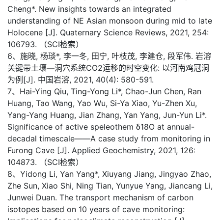
Cheng*. New insights towards an integrated
understanding of NE Asian monsoon during mid to late
Holocene [J]. Quaternary Science Reviews, 2021, 254:
106793. （SCI检索）
6、施晓, 杨琰*, 李一冬, 田宁, 叶枝茂, 李建仓, 段军伟. 岩溶
关键带土壤—洞穴系统CO2运移的时空变化: 以河南鸡冠洞
为例[J]. 中国岩溶, 2021, 40(4): 580-591.
7、Hai-Ying Qiu, Ting-Yong Li*, Chao-Jun Chen, Ran
Huang, Tao Wang, Yao Wu, Si-Ya Xiao, Yu-Zhen Xu,
Yang-Yang Huang, Jian Zhang, Yan Yang, Jun-Yun Li*.
Significance of active speleothem δ18O at annual-
decadal timescale——A case study from monitoring in
Furong Cave [J]. Applied Geochemistry, 2021, 126:
104873. （SCI检索）
8、Yidong Li, Yan Yang*, Xiuyang Jiang, Jingyao Zhao,
Zhe Sun, Xiao Shi, Ning Tian, Yunyue Yang, Jiancang Li,
Junwei Duan. The transport mechanism of carbon
isotopes based on 10 years of cave monitoring: