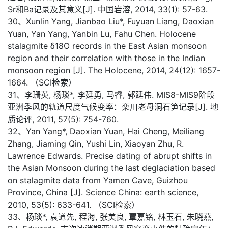
Sr和Ba记录及其意义[J]. 中国岩溶, 2014, 33(1): 57-63.
30、Xunlin Yang, Jianbao Liu*, Fuyuan Liang, Daoxian
Yuan, Yan Yang, Yanbin Lu, Fahu Chen. Holocene
stalagmite δ18O records in the East Asian monsoon
region and their correlation with those in the Indian
monsoon region [J]. The Holocene, 2014, 24(12): 1657-
1664. （SCI检索）
31、李珊英, 杨琰*, 李廷勇, 马睿, 郭延伟. MIS8-MIS9阶段
亚洲季风的轨道尺度气候变率：栾川老母洞石笋记录[J]. 地
质论评, 2011, 57(5): 754-760.
32、Yan Yang*, Daoxian Yuan, Hai Cheng, Meiliang
Zhang, Jiaming Qin, Yushi Lin, Xiaoyan Zhu, R.
Lawrence Edwards. Precise dating of abrupt shifts in
the Asian Monsoon during the last deglaciation based
on stalagmite data from Yamen Cave, Guizhou
Province, China [J]. Science China: earth science,
2010, 53(5): 633-641. （SCI检索）
33、杨琰*, 袁道先, 程海, 张美良, 覃嘉铭, 林玉石, 朱晓燕,