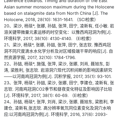
Lawrence Edwards. Timing and duration of the East
Asian summer monsoon maximum during the Holocene
based on stalagmite data from North China [J]. The
Holocene, 2018, 28(10): 1631-1641. （SCI检索）
20、梁沙, 杨琰*, 张娜, 孙喆, 张萍, 田宁, 凌新有, 任小敏. 岩
溶关键带微量元素运移的时空变化：以豫西鸡冠洞为例[J].
环境科学, 2017, 38(10): 4130-4140. （EI检索）
21、梁沙, 杨琰*, 张娜, 孙喆, 张萍, 田宁, 张志钦. 豫西鸡冠
洞不同尺度滴水水化学分析及对区域极端干旱的响应[J]. 自
然资源学报, 2017, 32(10): 1784-1796.
22、孙喆, 杨琰*, 施强, 张萍, 梁沙, 张娜, 刘肖, 聂旭东, 彭
涛, 梁胜利, 张志钦. 岩溶洞穴现代沉积间断的影响因素研究
——以河南鸡冠洞为例[J]. 沉积学报, 2017, 35(1): 93-101.
23、张萍, 杨琰*, 孙喆, 梁沙, 张娜, 田宁, 李建仓, 凌新有, 张
志钦. 河南鸡冠洞CO2季节和昼夜变化特征及影响因子比较
[J]. 环境科学, 2017, 38(1): 60-69. （EI检索）
24、孙喆, 杨琰*, 张萍, 刘肖, 梁沙, 张娜, 聂旭东, 梁胜利, 李
建仓, 凌新有,张志钦. 高分辨率氧氘同位素变化及洞穴水响
应:以河南鸡冠洞为例[J]. 环境科学, 2016, 37(6): 2093-