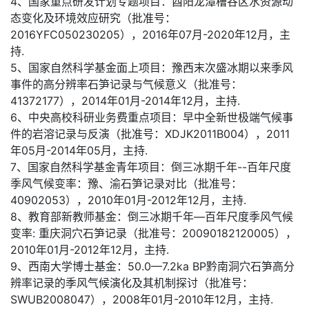
4、国家重点研发计划专题项目：酉阳龙潭槽谷区水资源动
态变化及环境效应研究（批准号：
2016YFC050230205），2016年07月-2020年12月，主
持.
5、国家自然科学基金面上项目：豫西末次盛冰期以来季风
事件的高分辨率石笋记录与气候意义（批准号：
41372177），2014年01月-2014年12月，主持.
6、中央高校科研业务费重点项目：早中全新世极端气候事
件的岩溶记录与反演（批准号：XDJK2011B004），2011
年05月-2014年05月，主持.
7、国家自然科学基金青年项目：倒三冰期千年--百年尺度
季风气候变率：豫、渝石笋记录对比（批准号：
40902053），2010年01月-2012年12月，主持.
8、教育部新教师基金：倒三冰期千年—百年尺度季风气候
变率: 重庆洞穴石笋记录（批准号：20090182120005），
2010年01月-2012年12月，主持.
9、西南大学博士基金：50.0—7.2ka BP黔南洞穴石笋高分
辨率记录的季风气候演化及其机制探讨（批准号：
SWUB2008047），2008年01月-2010年12月，主持.