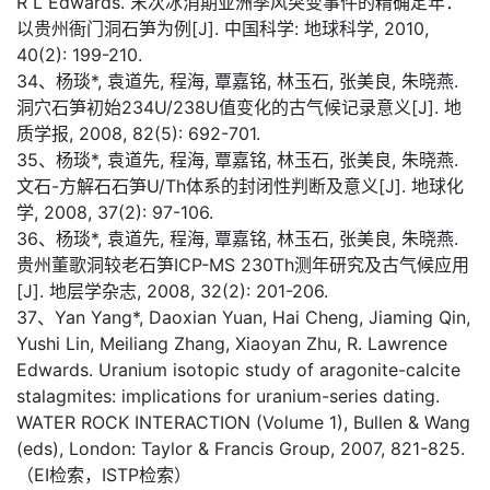
R L Edwards. 末次冰消期亚洲季风突变事件的精确定年：
以贵州衙门洞石笋为例[J]. 中国科学: 地球科学, 2010,
40(2): 199-210.
34、杨琰*, 袁道先, 程海, 覃嘉铭, 林玉石, 张美良, 朱晓燕.
洞穴石笋初始234U/238U值变化的古气候记录意义[J]. 地
质学报, 2008, 82(5): 692-701.
35、杨琰*, 袁道先, 程海, 覃嘉铭, 林玉石, 张美良, 朱晓燕.
文石-方解石石笋U/Th体系的封闭性判断及意义[J]. 地球化
学, 2008, 37(2): 97-106.
36、杨琰*, 袁道先, 程海, 覃嘉铭, 林玉石, 张美良, 朱晓燕.
贵州董歌洞较老石笋ICP-MS 230Th测年研究及古气候应用
[J]. 地层学杂志, 2008, 32(2): 201-206.
37、Yan Yang*, Daoxian Yuan, Hai Cheng, Jiaming Qin,
Yushi Lin, Meiliang Zhang, Xiaoyan Zhu, R. Lawrence
Edwards. Uranium isotopic study of aragonite-calcite
stalagmites: implications for uranium-series dating.
WATER ROCK INTERACTION (Volume 1), Bullen & Wang
(eds), London: Taylor & Francis Group, 2007, 821-825.
（EI检索，ISTP检索）