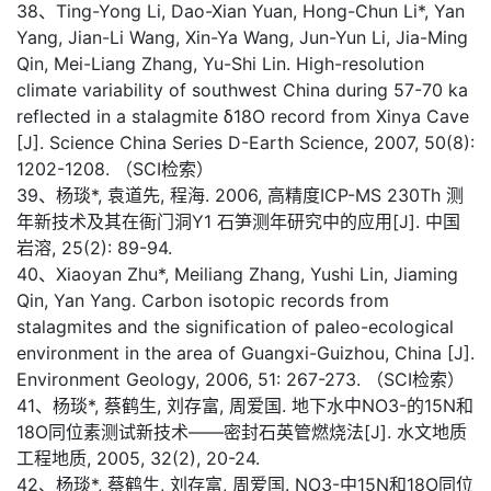
38、Ting-Yong Li, Dao-Xian Yuan, Hong-Chun Li*, Yan
Yang, Jian-Li Wang, Xin-Ya Wang, Jun-Yun Li, Jia-Ming
Qin, Mei-Liang Zhang, Yu-Shi Lin. High-resolution
climate variability of southwest China during 57-70 ka
reflected in a stalagmite δ18O record from Xinya Cave
[J]. Science China Series D-Earth Science, 2007, 50(8):
1202-1208. （SCI检索）
39、杨琰*, 袁道先, 程海. 2006, 高精度ICP-MS 230Th 测
年新技术及其在衙门洞Y1 石笋测年研究中的应用[J]. 中国
岩溶, 25(2): 89-94.
40、Xiaoyan Zhu*, Meiliang Zhang, Yushi Lin, Jiaming
Qin, Yan Yang. Carbon isotopic records from
stalagmites and the signification of paleo-ecological
environment in the area of Guangxi-Guizhou, China [J].
Environment Geology, 2006, 51: 267-273. （SCI检索）
41、杨琰*, 蔡鹤生, 刘存富, 周爱国. 地下水中NO3-的15N和
18O同位素测试新技术——密封石英管燃烧法[J]. 水文地质
工程地质, 2005, 32(2), 20-24.
42、杨琰*, 蔡鹤生, 刘存富, 周爱国. NO3-中15N和18O同位