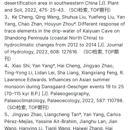
desertification area in southwestern China [J]. Plant
and Soil, 2022, 475: 25-43. （SCI检索, TOP期刊）
3、Ke Cheng, Qing Wang, Shuhua Liu, Yuefeng Liu, Yan
Yang, Chao Zhan, Houyun Zhou*. Different response of
trace elements in the drip-water of Kaiyuan Cave on
Shandong Peninsula (coastal North China) to
hydroclimatic changes from 2012 to 2014 [J]. Journal
of Hydrology, 2022, 608: 127616. （SCI检索, TOP期
刊）
4、Xiao Shi, Yan Yang*, Hai Cheng, Jingyao Zhao,
Ting-Yong Li, Lidan Lei, Sha Liang, Xiangxiang Feng, R.
Lawrence Edwards. Influences on Asian summer
monsoon during Dansgaard-Oeschger events 19 to 25
(70–115 kyr B.P.) [J]. Palaeogeography,
Palaeoclimatology, Palaeoecology, 2022, 587: 110798.
（SCI检索, TOP期刊）
5、Jingyao Zhao, Liangcheng Tan*, Yan Yang, Carlos
Pérez-Mejías, Yassine Ait-Brahim, Jianghu Lan, Jian
Wang, Hanying Li, Tianli Wang, Haiwei Zhang, Hai