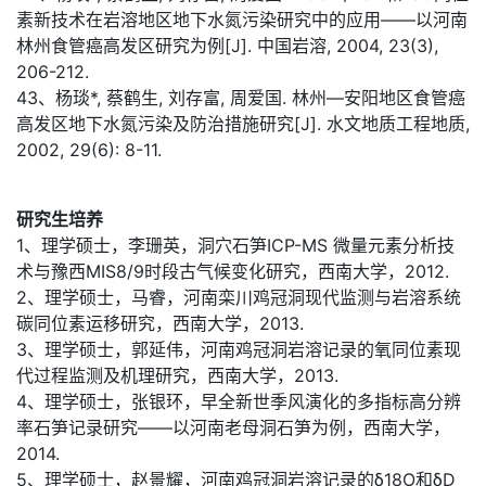
素新技术在岩溶地区地下水氮污染研究中的应用——以河南
林州食管癌高发区研究为例[J]. 中国岩溶, 2004, 23(3),
206-212.
43、杨琰*, 蔡鹤生, 刘存富, 周爱国. 林州—安阳地区食管癌
高发区地下水氮污染及防治措施研究[J]. 水文地质工程地质,
2002, 29(6): 8-11.
研究生培养
1、理学硕士，李珊英，洞穴石笋ICP-MS 微量元素分析技
术与豫西MIS8/9时段古气候变化研究，西南大学，2012.
2、理学硕士，马睿，河南栾川鸡冠洞现代监测与岩溶系统
碳同位素运移研究，西南大学，2013.
3、理学硕士，郭延伟，河南鸡冠洞岩溶记录的氧同位素现
代过程监测及机理研究，西南大学，2013.
4、理学硕士，张银环，早全新世季风演化的多指标高分辨
率石笋记录研究——以河南老母洞石笋为例，西南大学，
2014.
5、理学硕士，赵景耀，河南鸡冠洞岩溶记录的δ18O和δD