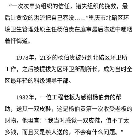
“
一次次辜负组织的信任，错失组织的挽救，最
后让贪欲的洪流把自己吞没
……”
重庆市北碚区环
境卫生管理处原主任杨伯贵在庭审最后陈述中哽咽
着忏悔道。
1978
年，
21
岁的杨伯贵被分到北碚区环卫所
工作，之后被提拔为区环卫所副所长，成为当时全
区最年轻的科级领导干部。
1982
年，一位工程老板为感谢杨伯贵的帮
助，送其一双皮鞋，这是杨伯贵第一次收受老板的
财物，他坦言：
“
我当时感觉一双皮鞋，值不了太
多钱，而且又是熟人送的，不会有什么问题。
”