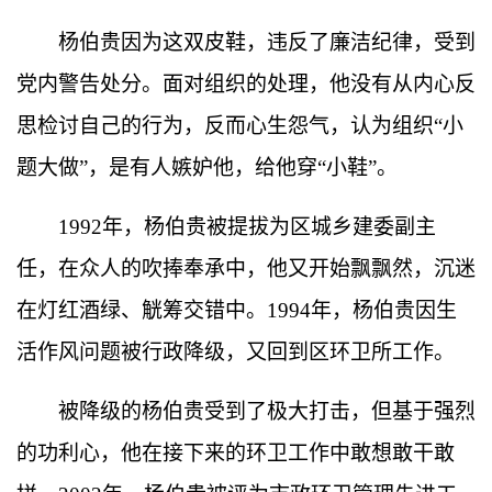
杨伯贵因为这双皮鞋，违反了廉洁纪律，受到
党内警告处分。面对组织的处理，他没有从内心反
思检讨自己的行为，反而心生怨气，认为组织
“
小
题大做
”
，是有人嫉妒他，给他穿
“
小鞋
”
。
1992
年，杨伯贵被提拔为区城乡建委副主
任，在众人的吹捧奉承中，他又开始飘飘然，沉迷
在灯红酒绿、觥筹交错中。
1994
年，杨伯贵因生
活作风问题被行政降级，又回到区环卫所工作。
被降级的杨伯贵受到了极大打击，但基于强烈
的功利心，他在接下来的环卫工作中敢想敢干敢