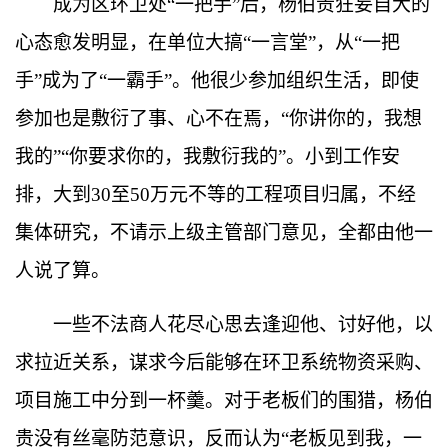
成为区环卫处
“
一把手
”
后，杨伯贵狂妄自大的
心态愈发明显，在单位大搞
“
一言堂
”
，从
“
一把
手
”
成为了
“
一霸手
”
。他很少参加组织生活，即使
参加也是敷衍了事、心不在焉，
“
你讲你的，我想
我的
”“
你要求你的，我敷衍我的
”
。小到工作安
排，大到
30
至
50
万元不等的工程项目归属，不经
集体研究，不请示上级主管部门意见，全都由他一
人说了算。
一些不法商人花尽心思去逢迎他、讨好他，以
求拉近关系，谋求今后能够在环卫系统物资采购、
项目施工中分到一杯羹。对于老板们的围猎，杨伯
贵没有丝毫防范意识，反而认为
“
老板见到我，一