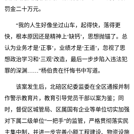
罚金二十万元。
“
我的人生好像坐过山车，起得快，落得更
快，根本原因还是精神上
‘
缺钙
’
，思想抛锚了。总
认为业务才是
‘
正事
’
，业绩才是
‘
王道
’
，忽视了思
想政治学习和
‘
三观
’
改造，最后一步步陷入违法犯
罪的深渊
……”
杨伯贵在忏悔书中写道。
该案发生后，北碚区纪委监委在全区通报并制
作警示教育片，教育引导党员干部以案为鉴；同
时，督促区城管局、区属国有企业等单位切实加强
对下属二级单位
“
一把手
”
的监管，严格贯彻落实民
主集中制，并进一步完善小额工程建设、物资设施