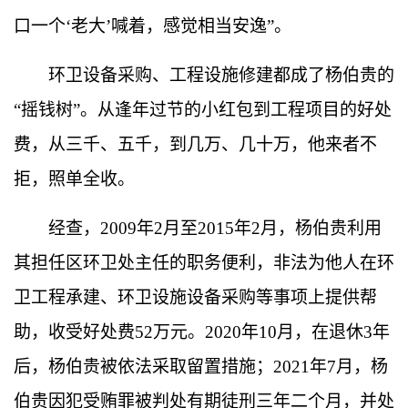
口一个
‘
老大
’
喊着，感觉相当安逸
”
。
环卫设备采购、工程设施修建都成了杨伯贵的
“
摇钱树
”
。从逢年过节的小红包到工程项目的好处
费，从三千、五千，到几万、几十万，他来者不
拒，照单全收。
经查，
2009
年
2
月至
2015
年
2
月，杨伯贵利用
其担任区环卫处主任的职务便利，非法为他人在环
卫工程承建、环卫设施设备采购等事项上提供帮
助，收受好处费
52
万元。
2020
年
10
月，在退休
3
年
后，杨伯贵被依法采取留置措施；
2021
年
7
月，杨
伯贵因犯受贿罪被判处有期徒刑三年二个月，并处