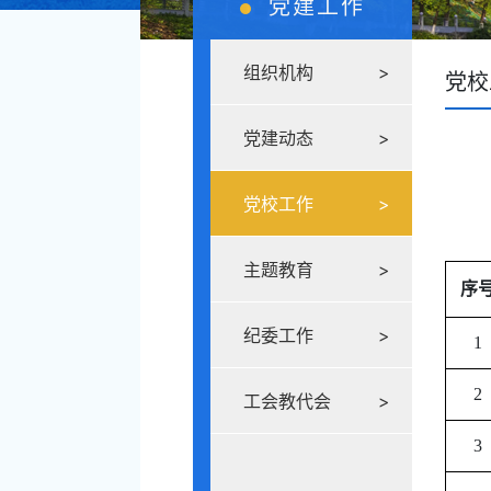
党建工作
组织机构
>
党校
党建动态
>
党校工作
>
主题教育
>
序
纪委工作
>
1
2
工会教代会
>
3