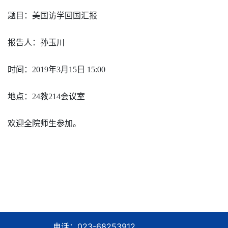
题目：美国访学回国汇报
报告人：孙玉川
时间：
2019
年
3
月
15
日
15:00
地点：
24
教
214
会议室
欢迎全院师生参加。
电话：023-68253912