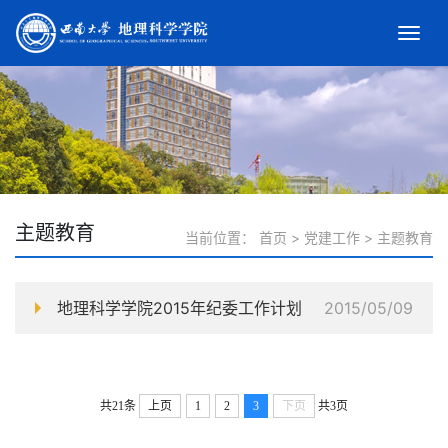
主题教育
当前位置：
首页
>
党建工作
>
主题教育
地理科学学院2015年纪委工作计划
2015/05/09
共21条
上页
1
2
3
下页
共3页