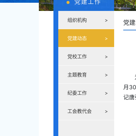
党建工作
组织机构
>
党建
党建动态
>
党校工作
>
主题教育
>
月3
纪委工作
>
记唐
工会教代会
>