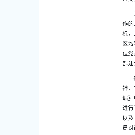
作的
标，
区域
位党
部建
神、
编》
进行
以及
员对