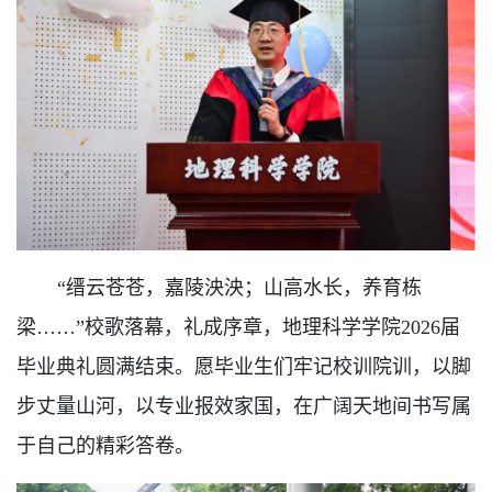
“缙云苍苍，嘉陵泱泱；山高水长，养育栋
梁……”
校歌落幕，礼成序章，地理科学学院2026届
毕业典礼圆满结束。愿毕业生们牢记校训院训，以脚
步丈量山河，以专业报效家国，在广阔天地间书写属
于自己的精彩答卷。